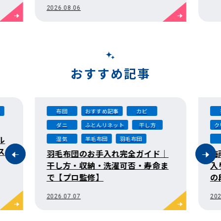
おすすめ記事
衣類
おすすめ記事
カビ
方
クリーニング
ニオイ
梅雨
雨
ド｜
梅雨の衣類ケア完全ガイド｜梅雨
命ま
入り前・梅雨真っ最中・梅雨明け
の段取り
2026.06.03