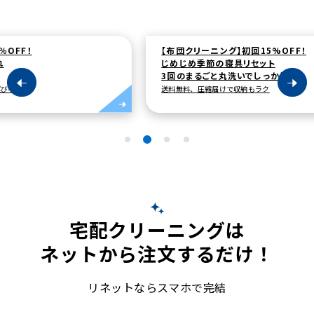
【布団クリーニング】初回15%OFF！
【
じめじめ季節の寝具リセット
最
3回のまるごと丸洗いでしっかり洗浄
1,
送料無料、圧縮届けで収納もラク
10
宅配クリーニングは
ネットから注文するだけ！
リネットならスマホで完結