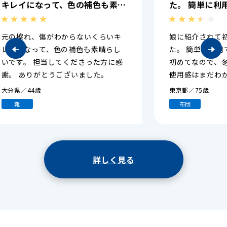
晴
た。 簡単に利用できて驚きまし
っ
た。 初めてなので、冬になって
い
の布団の使用感はまだわかりませ
キ
娘に紹介されて初めて利用しまし
か
んが 今のところは満足していま
し
た。 簡単に利用できて驚きました。
で
す。 ありがとうございました。
感
初めてなので、冬になっての布団の
神
使用感はまだわかりませんが 今のと
ころは満足しています。 ありがとう
東京都／75歳
ございました。
布団
詳しく見る