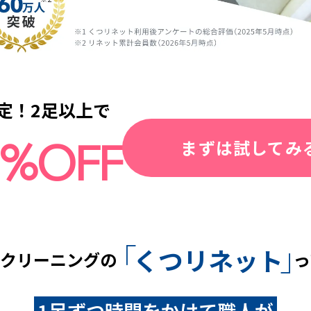
定！2足以上で
%OFF
まずは試してみ
「
」
くつリネット
っ
クリーニングの
1足ずつ時間をかけて職人が