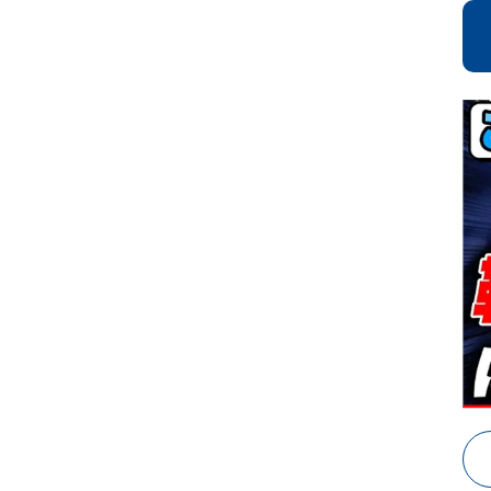
ン
グ
1
ユ
累
く
足
ー
計
つ
ず
ザ
会
リ
つ
ー
員
ネ
完
満
数
ッ
全
足
6
ト
手
度
0
利
洗
4.
万
用
い
5
人
後
5/
突
ア
5
破
ン
ケ
ー
ト
の
総
合
評
価