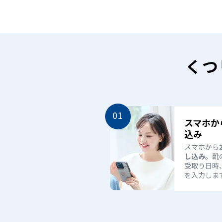
（2
0
2
5
年
5
月
くつ
時
点）
リ
ネ
ッ
ト
01
累
スマホか
計
込み
会
員
スマホから
数
し込み
。靴
（2
受取り日時
0
を入力しま
2
6
年
5
月