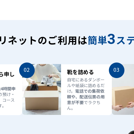
3
リネットのご利用は
簡単
ス
02
03
靴を詰める
ら申し
自宅にあるダンボー
ルや紙袋に詰めるだ
24時間申
け。
電話での集荷依
の預け・
頼や、配送伝票の用
、コース
意が不要
でラクち
す。
ん。