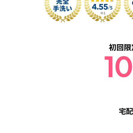
初回限
ス
ニ
10
ー
カ
ー・
靴
の
汚
れ
や
擦
れ
宅配
職
人