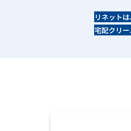
時
点）
リネットは
宅配クリー