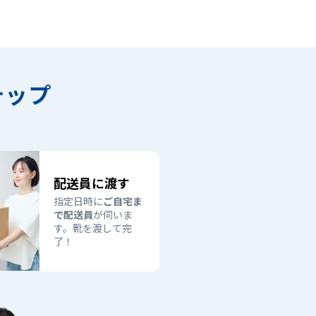
テップ
配送員に渡す
指定日時に
ご自宅ま
で配送員
が伺いま
す。靴を渡して完
了！