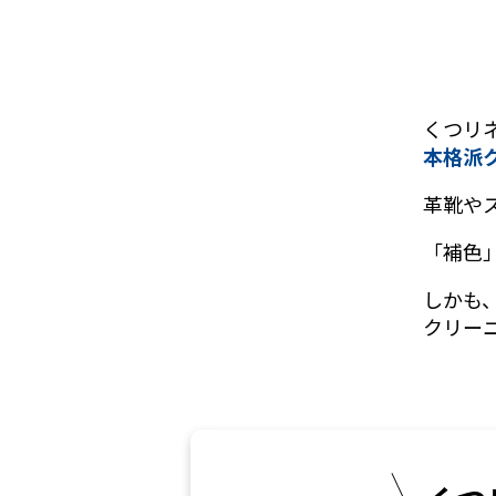
技
で
くつリ
本格派
キ
革靴や
レ
「補色
イ
しかも
クリー
に
蘇