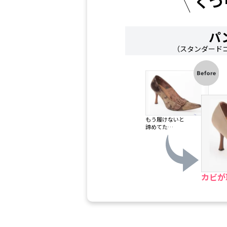
る
くつ
手
パ
（スタンダード
洗
い
ク
もう履けないと
諦めてた…
リ
ー
カビが
ニ