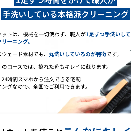
手洗いしている本格派クリーニング
ネットは、機械を一切使わず、職人が
1足ずつ手洗いし
クリーニング。
スウェード素材でも、
丸洗いしているのが特徴
です。
」のコースでは、擦れた靴もキレイに蘇ります。
、24時間スマホから
注文できる宅配
ニ
ングなので、全国で
ご利用できます。