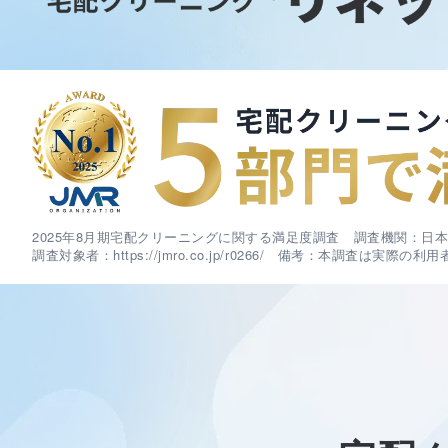
2025年8月期宅配クリーニングに関する満足度調査 調査機関：日本マー
調査対象者：https://jmro.co.jp/r0266/ 備考：