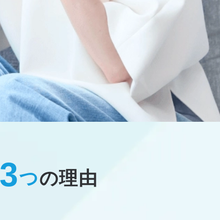
3
つ
の理由