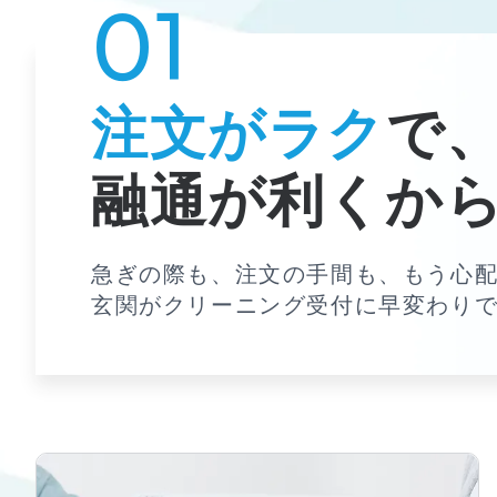
注文がラク
で
融通が利くか
急ぎの際も、注文の手間も、もう心
玄関がクリーニング受付に早変わり