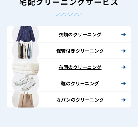
-
宅配クリーニングサービス
Lenet〈リ
ネ
ッ
衣類のクリーニング
ト〉
保管付きクリーニング
布団のクリーニング
靴のクリーニング
カバンのクリーニング