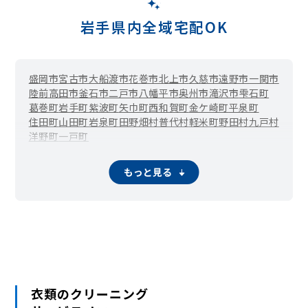
岩手県内全域宅配OK
盛岡市
宮古市
大船渡市
花巻市
北上市
久慈市
遠野市
一関市
陸前高田市
釜石市
二戸市
八幡平市
奥州市
滝沢市
雫石町
葛巻町
岩手町
紫波町
矢巾町
西和賀町
金ケ崎町
平泉町
住田町
山田町
岩泉町
田野畑村
普代村
軽米町
野田村
九戸村
洋野町
一戸町
もっと見る
衣類のクリーニング