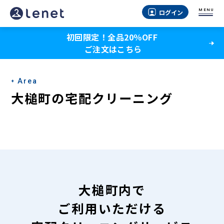
大
MENU
ログイン
槌
初回限定！全品20％OFF
町
ご注文はこちら
の
宅
Area
配
大槌町の宅配クリーニング
ク
リ
ー
ニ
ン
大槌町内で
グ
ご利用いただける