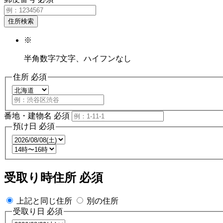
住所検索
※
半角数字7文字、ハイフンなし
住所
必須
番地・建物名
必須
預け日
必須
受取り時住所
必須
上記と同じ住所
別の住所
受取り日
必須