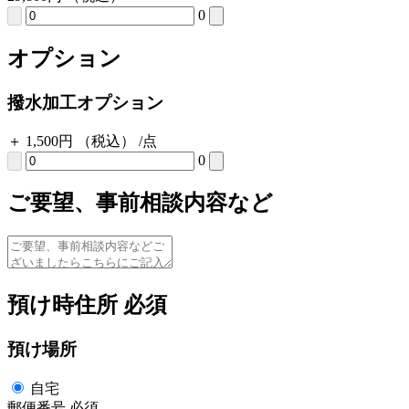
0
オプション
撥水加工オプション
＋
1,500
円
（税込）
/点
0
ご要望、事前相談内容など
預け時住所
必須
預け場所
自宅
郵便番号
必須