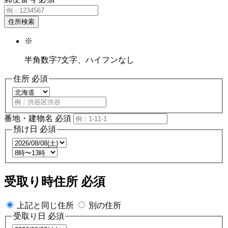
住所検索
※
半角数字7文字、ハイフンなし
住所
必須
番地・建物名
必須
預け日
必須
受取り時住所
必須
上記と同じ住所
別の住所
受取り日
必須