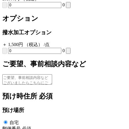
0
オプション
撥水加工オプション
＋
1,500
円
（税込）
/点
0
ご要望、事前相談内容など
預け時住所
必須
預け場所
自宅
郵便番号
必須