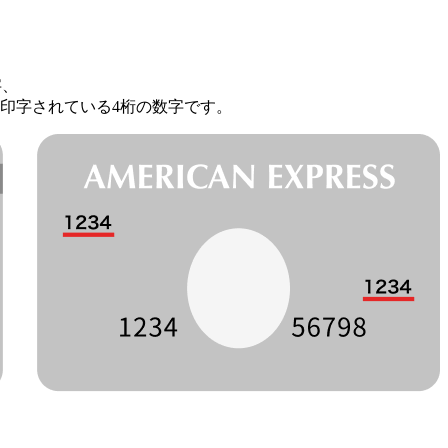
字、
印字されている4桁の数字です。