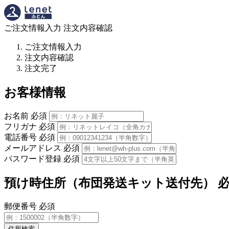
ご注文情報入力
注文内容確認
ご注文情報入力
注文内容確認
注文完了
お客様情報
お名前
必須
フリガナ
必須
電話番号
必須
メールアドレス
必須
パスワード登録
必須
預け時住所（布団発送キット送付先）
郵便番号
必須
住所検索