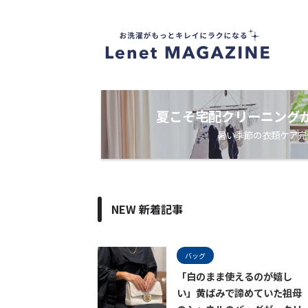
衣
類
ケ
ア
・
洗
濯
ノ
夏こそ宅配クリーニング
ウ
暑い季節の衣類ケア完
ハ
ウ
メ
デ
ィ
ア
NEW 新着記事
バッグ
「白のまま使えるのが嬉し
い」黄ばみで諦めていた祖母