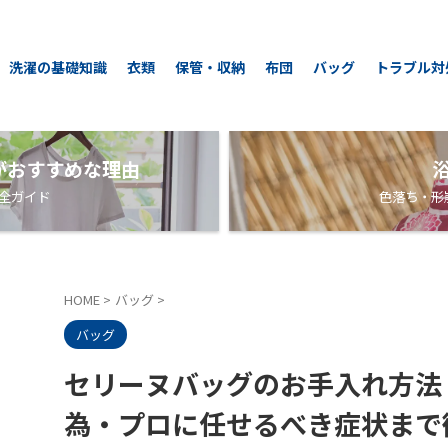
洗濯の基礎知識
衣類
保管・収納
布団
バッグ
トラブル対
がおすすめな理由
全ガイド
色落ち・形
HOME
>
バッグ
>
バッグ
セリーヌバッグのお手入れ方法
為・プロに任せるべき症状まで