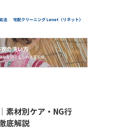
処法
宅配クリーニング Lenet〈リネット〉
浴衣の洗い方
崩れを防ぐ正しい洗濯手順
｜素材別ケア・NG行
徹底解説