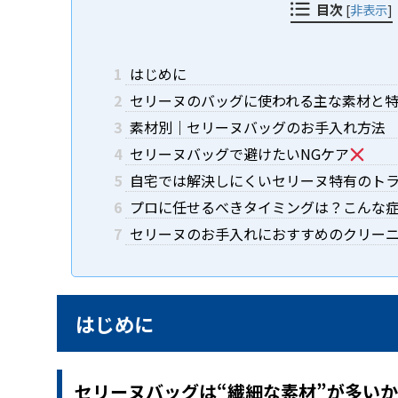
目次
[
非表示
]
1
はじめに
2
セリーヌのバッグに使われる主な素材と
3
素材別｜セリーヌバッグのお手入れ方法
4
セリーヌバッグで避けたいNGケア
5
自宅では解決しにくいセリーヌ特有のト
6
プロに任せるべきタイミングは？こんな
7
セリーヌのお手入れにおすすめのクリー
はじめに
セリーヌバッグは“繊細な素材”が多い