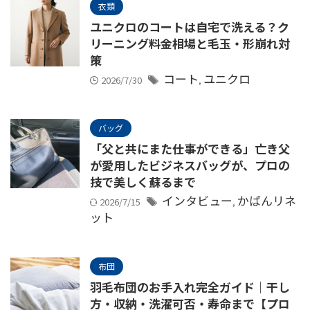
衣類
ユニクロのコートは自宅で洗える？ク
リーニング料金相場と毛玉・形崩れ対
策
コート
ユニクロ
2026/7/30
,
バッグ
「父と共にまた仕事ができる」亡き父
が愛用したビジネスバッグが、プロの
技で美しく蘇るまで
インタビュー
かばんリネ
2026/7/15
,
ット
布団
羽毛布団のお手入れ完全ガイド｜干し
方・収納・洗濯可否・寿命まで【プロ