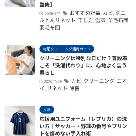
監修】
おすすめ記事
カビ
ダニ
2026/7/7
,
,
,
ふとんリネット
干し方
湿気
羊毛布団
,
,
,
,
羽毛布団
宅配クリーニング活用ガイド
クリーニングは特別な日だけ？普段着
こそ「洗濯代わり」に、心地よく装う
暮らし
カビ
クリーニング
ニオ
2026/7/29
,
,
イ
リネット
除菌
,
,
衣類
応援用ユニフォーム（レプリカ）の洗
い方｜サッカー・野球の番号やプリン
トを傷めない手入れ術