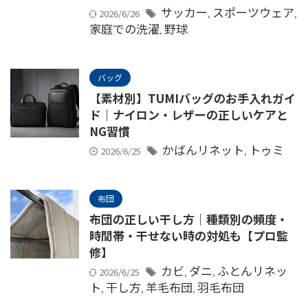
サッカー
スポーツウェア
2026/6/26
,
,
家庭での洗濯
野球
,
バッグ
【素材別】TUMIバッグのお手入れガイ
ド｜ナイロン・レザーの正しいケアと
NG習慣
かばんリネット
トゥミ
2026/6/25
,
布団
布団の正しい干し方｜種類別の頻度・
時間帯・干せない時の対処も【プロ監
修】
カビ
ダニ
ふとんリネッ
2026/6/25
,
,
ト
干し方
羊毛布団
羽毛布団
,
,
,