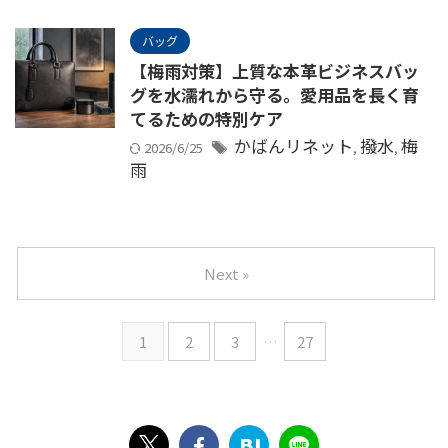
バッグ
【梅雨対策】上質な本革ビジネスバッ
グを水濡れから守る。愛用品を長く育
てるための特別ケア
かばんリネット
撥水
梅
2026/6/25
,
,
雨
Next »
1
2
3
…
27