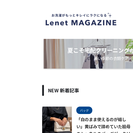
衣
類
ケ
ア
・
洗
濯
ノ
夏こそ宅配クリーニング
ウ
暑い季節の衣類ケア完
ハ
ウ
メ
デ
ィ
ア
NEW 新着記事
バッグ
「白のまま使えるのが嬉し
い」黄ばみで諦めていた祖母