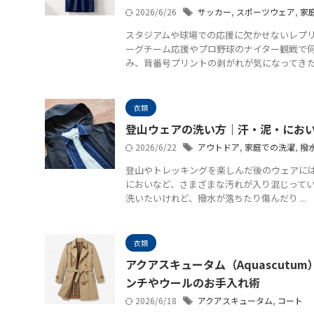
2026/6/26
サッカー
,
スポーツウェア
,
家
スタジアムや球場での応援に欠かせないレプ
ーグチーム応援やプロ野球のナイター観戦で
み、背番号プリントの剥がれが気になってきた .
衣類
登山ウェアの洗い方｜汗・泥・にお
2026/6/22
アウトドア
,
家庭での洗濯
,
撥
登山やトレッキングを楽しんだ後のウェアに
においなど、さまざまな汚れが入り混じってい
洗いたいけれど、撥水が落ちたり傷んだり ...
衣類
アクアスキュータム（Aquascut
ンチやウールのお手入れ術
2026/6/18
アクアスキュータム
,
コート