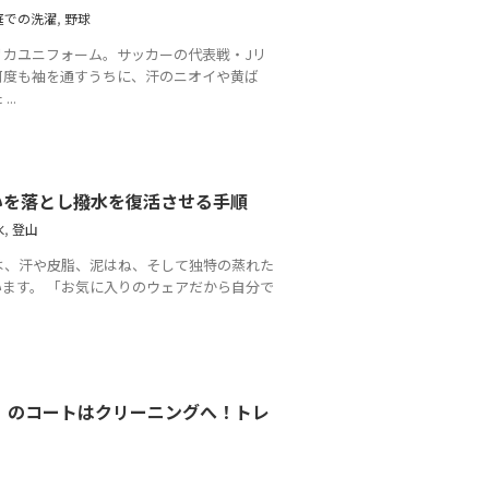
庭での洗濯
,
野球
リカユニフォーム。サッカーの代表戦・Jリ
何度も袖を通すうちに、汗のニオイや黄ば
..
いを落とし撥水を復活させる手順
水
,
登山
は、汗や皮脂、泥はね、そして独特の蒸れた
ます。 「お気に入りのウェアだから自分で
um）のコートはクリーニングへ！トレ