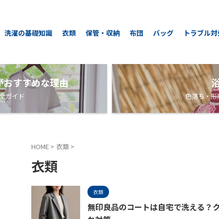
洗濯の基礎知識
衣類
保管・収納
布団
バッグ
トラブル対
がおすすめな理由
全ガイド
色落ち・形
HOME
>
衣類
>
衣類
衣類
無印良品のコートは自宅で洗える？