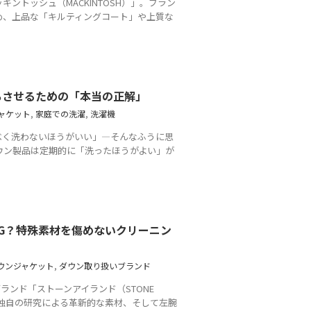
ントッシュ（MACKINTOSH）」。ブラン
め、上品な「キルティングコート」や上質な
ちさせるための「本当の正解」
ャケット
,
家庭での洗濯
,
洗濯機
べく洗わないほうがいい」―そんなふうに思
ウン製品は定期的に「洗ったほうがよい」が
G？特殊素材を傷めないクリーニン
ウンジャケット
,
ダウン取り扱いブランド
ランド「ストーンアイランド（STONE
、独自の研究による革新的な素材、そして左腕