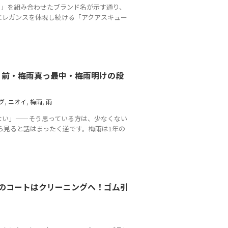
um）」を組み合わせたブランド名が示す通り、
エレガンスを体現し続ける「アクアスキュー
り前・梅雨真っ最中・梅雨明けの段
グ
,
ニオイ
,
梅雨
,
雨
ない」——そう思っている方は、少なくない
ら見ると話はまったく逆です。梅雨は1年の
H）のコートはクリーニングへ！ゴム引