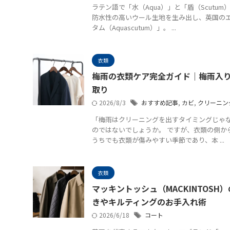
ラテン語で「水（Aqua）」と「盾（Scut
防水性の高いウール生地を生み出し、英国の
タム（Aquascutum）」。 ...
衣類
梅雨の衣類ケア完全ガイド｜梅雨入
取り
2026/8/3
おすすめ記事
,
カビ
,
クリーニン
「梅雨はクリーニングを出すタイミングじゃ
のではないでしょうか。 ですが、衣類の側か
うちでも衣類が傷みやすい季節であり、本 ...
衣類
マッキントッシュ（MACKINTOS
きやキルティングのお手入れ術
2026/6/18
コート