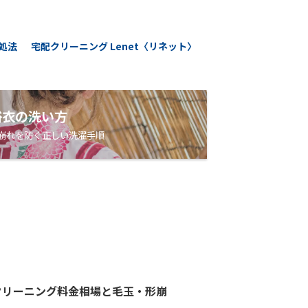
処法
宅配クリーニング Lenet〈リネット〉
浴衣の洗い方
崩れを防ぐ正しい洗濯手順
クリーニング料金相場と毛玉・形崩