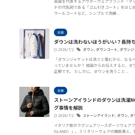
英国を代表するアウターウェアブランド「マッキ
ドの代名詞である「ゴム引きコート」をはじ
ウールコートなど、シンプルで洗練 ...
衣類
ダウンは洗わないほうがいい？長持
2026/7/2
ダウン
,
ダウンコート
,
ダウンジ
「ダウンジャケットは洗うと傷むから、なる
っていませんか？ 結論からお伝えすると、ダ
正解です。 たしかに、ダウンを洗うこと ...
衣類
ストーンアイランドのダウンは洗濯N
グ事情を解説
2026/7/2
ストーンアイランド
,
ダウン
,
ダ
イタリア発のラグジュアリースポーツウェアブ
ISLAND）」。ミリタリーウェアの機能美と