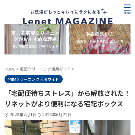
夏こそ宅配クリーニン
浴衣の洗い方
グがおすすめな理由
色落ち・形崩れを防ぐ正しい洗
濯手順
暑い季節の衣類ケア完全ガイド
HOME
>
宅配クリーニング活用ガイド
>
宅配クリーニング活用ガイド
「宅配便待ちストレス」から解放された！
リネットがより便利になる宅配ボックス
2020年7月1日
2026年6月22日