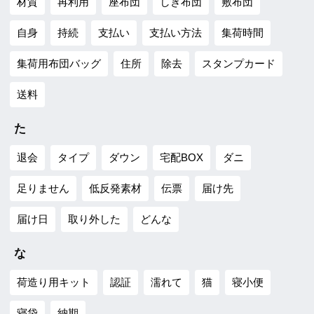
材質
再利用
座布団
しき布団
敷布団
自身
持続
支払い
支払い方法
集荷時間
集荷用布団バッグ
住所
除去
スタンプカード
送料
た
退会
タイプ
ダウン
宅配BOX
ダニ
足りません
低反発素材
伝票
届け先
届け日
取り外した
どんな
な
荷造り用キット
認証
濡れて
猫
寝小便
寝袋
納期