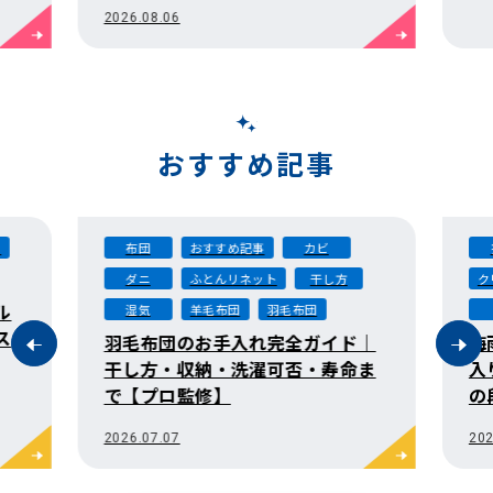
まで
2026.08.06
おすすめ記事
ト
布団
おすすめ記事
カビ
ダニ
ふとんリネット
干し方
ク
ル
湿気
羊毛布団
羽毛布団
ス
羽毛布団のお手入れ完全ガイド｜
梅
干し方・収納・洗濯可否・寿命ま
入
で【プロ監修】
の
2026.07.07
202