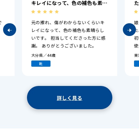
補色も素晴
た。 簡単に利用できて驚きまし
てくださっ
た。 初めてなので、冬になって
とうござい
の布団の使用感はまだわかりませ
いくらいキ
娘に紹介されて初めて利用しまし
んが 今のところは満足していま
も素晴らし
た。 簡単に利用できて驚きました。
す。 ありがとうございました。
さった方に感
初めてなので、冬になっての布団の
ました。
使用感はまだわかりませんが 今のと
ころは満足しています。 ありがとう
東京都／75歳
ございました。
布団
詳しく見る