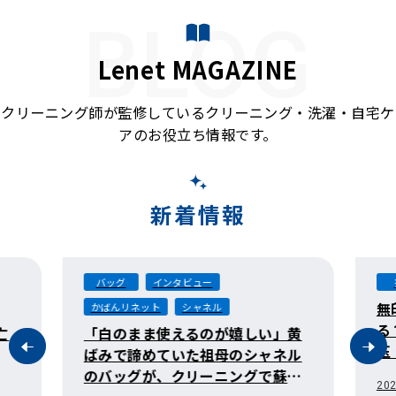
BLOG
Lenet MAGAZINE
クリーニング師が監修しているクリーニング・洗濯・自宅ケ
アのお役立ち情報です。
新着情報
バッグ
インタビュー
無
かばんリネット
シャネル
る
亡
「白のまま使えるのが嬉しい」黄
玉
ばみで諦めていた祖母のシャネル
のバッグが、クリーニングで蘇る
202