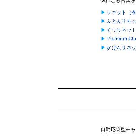
気になる言葉を
リネット（
ふとんリネ
くつリネッ
Premium 
かばんリネ
自動応答型チャ