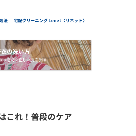
処法
宅配クリーニング Lenet〈リネット〉
浴衣の洗い方
崩れを防ぐ正しい洗濯手順
はこれ！普段のケア