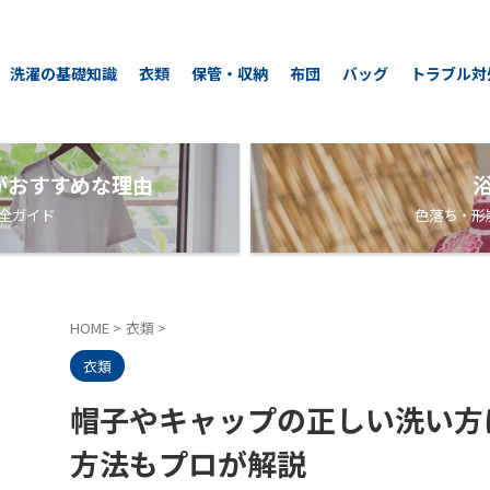
洗濯の基礎知識
衣類
保管・収納
布団
バッグ
トラブル対
がおすすめな理由
全ガイド
色落ち・形
HOME
>
衣類
>
衣類
帽子やキャップの正しい洗い方
方法もプロが解説