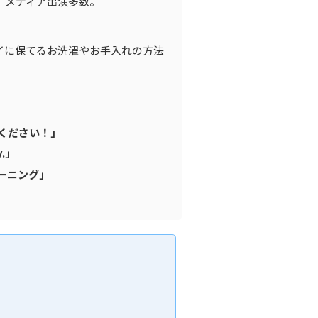
。メディア出演多数。
イに保てるお洗濯やお手入れの方法
てください！」
.」
モーニング」