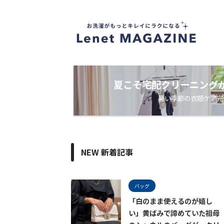
衣
類
ケ
ア
・
洗
濯
ノ
夏こそ宅配クリーニング
ウ
暑い季節の衣類ケア完
ハ
ウ
メ
デ
ィ
ア
NEW 新着記事
バッグ
「白のまま使えるのが嬉し
い」黄ばみで諦めていた祖母