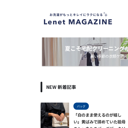
衣
類
ケ
ア
・
洗
濯
ノ
夏こそ宅配クリーニング
ウ
暑い季節の衣類ケア完
ハ
ウ
メ
デ
ィ
ア
NEW 新着記事
バッグ
「白のまま使えるのが嬉し
い」黄ばみで諦めていた祖母