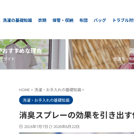
洗濯の基礎知識
衣類
保管・収納
布団
バッグ
トラブル対
がおすすめな理由
全ガイド
色落ち・形
HOME
>
洗濯・お手入れの基礎知識
>
洗濯・お手入れの基礎知識
消臭スプレーの効果を引き出す
2016年7月7日
2026年6月22日