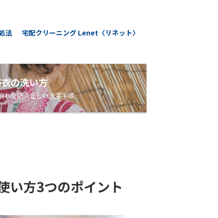
処法
宅配クリーニング Lenet〈リネット〉
浴衣の洗い方
崩れを防ぐ正しい洗濯手順
使い方3つのポイント