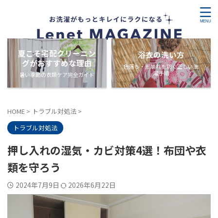
夏こそ宅配クリーニン
浴衣の洗い方
グがおすすめな理由
色落ち・形崩れを防ぐ正しい洗
濯手順
暑い季節の衣類ケア完全ガイド
HOME
>
トラブル対処法
>
トラブル対処法
押し入れの湿気・カビ対策4選！布団や衣
類を守ろう
2024年7月9日
2026年6月22日