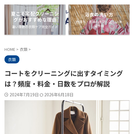
夏こそ宅配クリーニン
浴衣の洗い方
グがおすすめな理由
色落ち・形崩れを防ぐ正しい洗
濯手順
暑い季節の衣類ケア完全ガイド
HOME
>
衣類
>
衣類
コートをクリーニングに出すタイミング
は？頻度・料金・日数をプロが解説
2024年7月19日
2026年6月18日