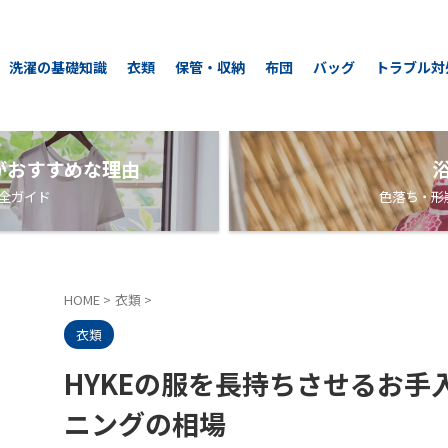
洗濯の基礎知識
衣類
保管・収納
布団
バッグ
トラブル対
がおすすめな理由
全ガイド
色落ち・形
HOME
>
衣類
>
衣類
HYKEの服を長持ちさせるお手
ニングの相場