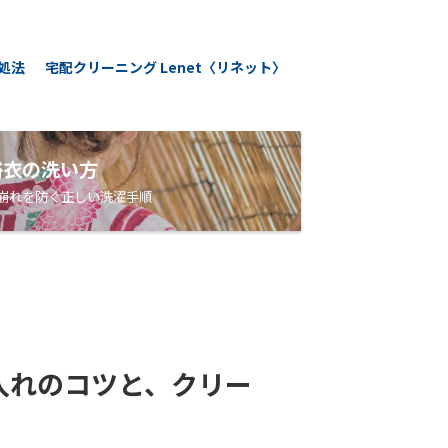
処法
宅配クリーニング Lenet〈リネット〉
浴衣の洗い方
崩れを防ぐ正しい洗濯手順
入れのコツと、クリー