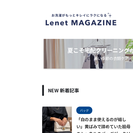
衣
類
ケ
ア
・
洗
濯
ノ
夏こそ宅配クリーニング
ウ
暑い季節の衣類ケア完
ハ
ウ
メ
デ
ィ
ア
NEW 新着記事
バッグ
「白のまま使えるのが嬉し
い」黄ばみで諦めていた祖母