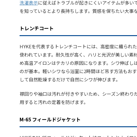
洗濯表示
に従えばトラブルが起きにくいアイテムが多い
を知っているとより長持ちします。質感を保ちたい大事
トレンチコート
HYKEを代表するトレンチコートには、高密度に織られ
使われています。耐久性が高く、ハリと光沢が美しい素
め高温アイロンはテカリの原因になります。シワ伸ばし
のが基本。軽いシワなら浴室に2時間ほど吊す方法もお
して自然乾燥するだけで自然にシワが伸びます。
襟回りや袖口は汚れが付きやすいため、シーズン終わり
用すると汚れの定着を防げます。
M-65 フィールドジャケット