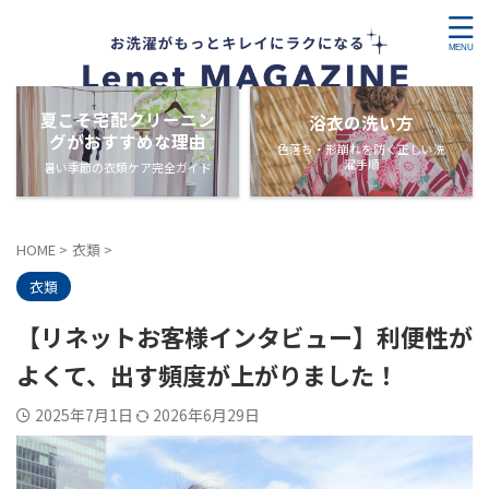
夏こそ宅配クリーニン
浴衣の洗い方
グがおすすめな理由
色落ち・形崩れを防ぐ正しい洗
濯手順
暑い季節の衣類ケア完全ガイド
HOME
>
衣類
>
衣類
【リネットお客様インタビュー】利便性が
よくて、出す頻度が上がりました！
2025年7月1日
2026年6月29日