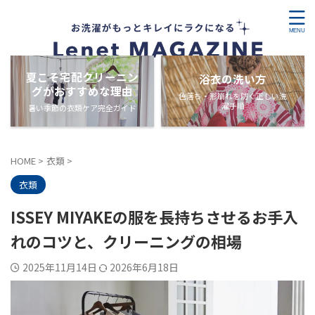
夏こそ宅配クリーニン
浴衣の洗い方
グがおすすめな理由
色落ち・形崩れを防ぐ正しい洗
濯手順
暑い季節の衣類ケア完全ガイド
HOME
>
衣類
>
衣類
ISSEY MIYAKEの服を長持ちさせるお手入
れのコツと、クリーニングの相場
2025年11月14日
2026年6月18日