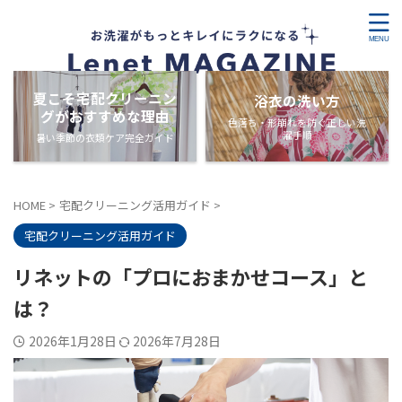
夏こそ宅配クリーニン
浴衣の洗い方
グがおすすめな理由
色落ち・形崩れを防ぐ正しい洗
濯手順
暑い季節の衣類ケア完全ガイド
HOME
>
宅配クリーニング活用ガイド
>
宅配クリーニング活用ガイド
リネットの「プロにおまかせコース」と
は？
2026年1月28日
2026年7月28日