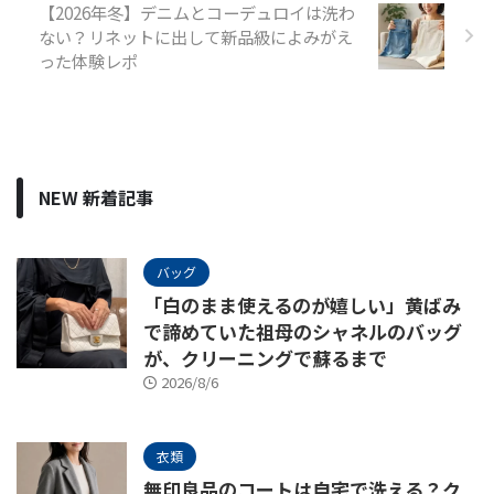
【2026年冬】デニムとコーデュロイは洗わ
ない？リネットに出して新品級によみがえ
った体験レポ
NEW 新着記事
バッグ
「白のまま使えるのが嬉しい」黄ばみ
で諦めていた祖母のシャネルのバッグ
が、クリーニングで蘇るまで
2026/8/6
衣類
無印良品のコートは自宅で洗える？ク