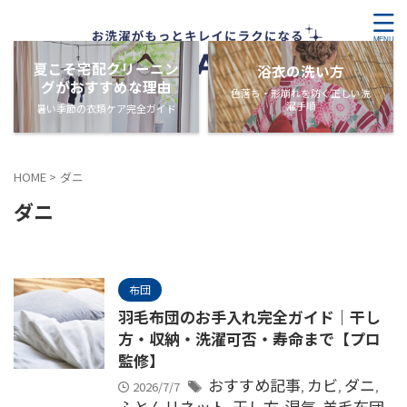
夏こそ宅配クリーニン
浴衣の洗い方
グがおすすめな理由
色落ち・形崩れを防ぐ正しい洗
濯手順
暑い季節の衣類ケア完全ガイド
HOME
>
ダニ
ダニ
布団
羽毛布団のお手入れ完全ガイド｜干し
方・収納・洗濯可否・寿命まで【プロ
監修】
おすすめ記事
カビ
ダニ
2026/7/7
,
,
,
ふとんリネット
干し方
湿気
羊毛布団