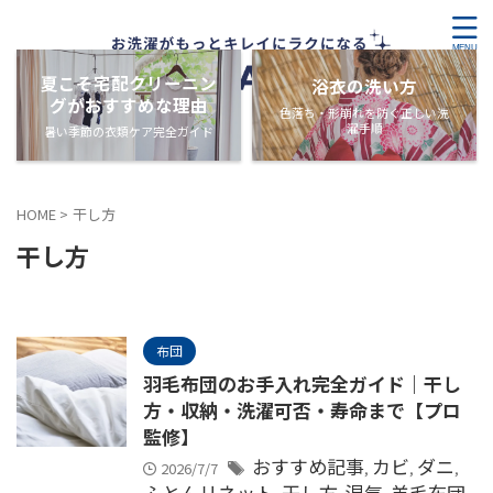
夏こそ宅配クリーニン
浴衣の洗い方
グがおすすめな理由
色落ち・形崩れを防ぐ正しい洗
濯手順
暑い季節の衣類ケア完全ガイド
HOME
>
干し方
干し方
布団
羽毛布団のお手入れ完全ガイド｜干し
方・収納・洗濯可否・寿命まで【プロ
監修】
おすすめ記事
カビ
ダニ
2026/7/7
,
,
,
ふとんリネット
干し方
湿気
羊毛布団