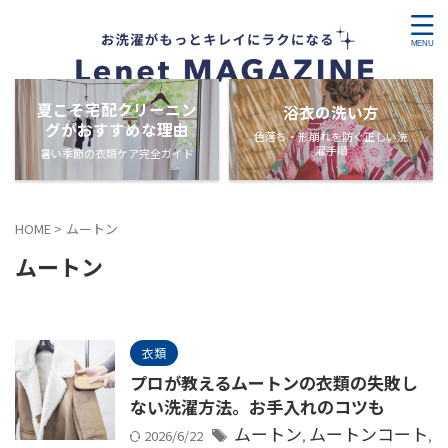
夏こそ宅配クリーニン
浴衣の洗い方
グがおすすめな理由
色落ち・形崩れを防ぐ正しい洗
濯手順
暑い季節の衣類ケア完全ガイド
HOME
>
ムートン
ムートン
衣類
プロが教えるムートンの衣類の失敗し
ない洗濯方法。お手入れのコツも
ムートン
ムートンコート
2026/6/22
,
,