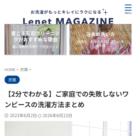
夏こそ宅配クリーニン
浴衣の洗い方
グがおすすめな理由
色落ち・形崩れを防ぐ正しい洗
濯手順
暑い季節の衣類ケア完全ガイド
HOME
>
衣類
>
衣類
【2分でわかる】ご家庭での失敗しないワ
ンピースの洗濯方法まとめ
2023年6月2日
2026年6月22日