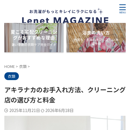
夏こそ宅配クリーニン
浴衣の洗い方
グがおすすめな理由
色落ち・形崩れを防ぐ正しい洗
濯手順
暑い季節の衣類ケア完全ガイド
HOME
>
衣類
>
衣類
アキラナカのお手入れ方法、クリーニング
店の選び方と料金
2025年11月21日
2026年6月18日