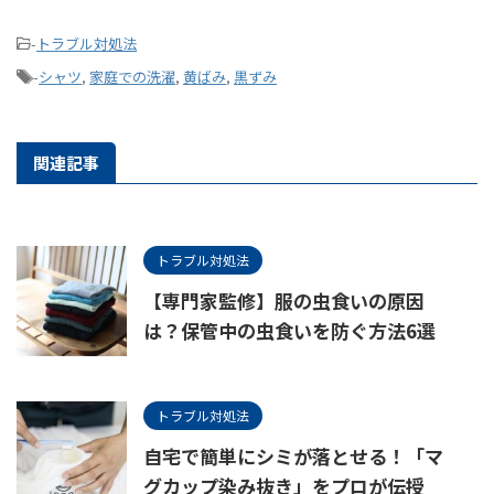
-
トラブル対処法
-
シャツ
,
家庭での洗濯
,
黄ばみ
,
黒ずみ
関連記事
トラブル対処法
【専門家監修】服の虫食いの原因
は？保管中の虫食いを防ぐ方法6選
トラブル対処法
自宅で簡単にシミが落とせる！「マ
グカップ染み抜き」をプロが伝授