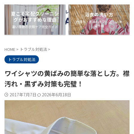
夏こそ宅配クリーニン
浴衣の洗い方
グがおすすめな理由
色落ち・形崩れを防ぐ正しい洗
濯手順
暑い季節の衣類ケア完全ガイド
HOME
>
トラブル対処法
>
トラブル対処法
ワイシャツの黄ばみの簡単な落とし方。襟
汚れ・黒ずみ対策も完璧！
2017年7月7日
2026年6月18日