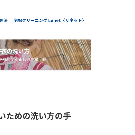
処法
宅配クリーニング Lenet〈リネット〉
浴衣の洗い方
崩れを防ぐ正しい洗濯手順
いための洗い方の手