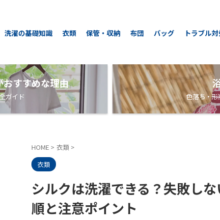
洗濯の基礎知識
衣類
保管・収納
布団
バッグ
トラブル対
がおすすめな理由
全ガイド
色落ち・形
HOME
>
衣類
>
衣類
シルクは洗濯できる？失敗しな
順と注意ポイント