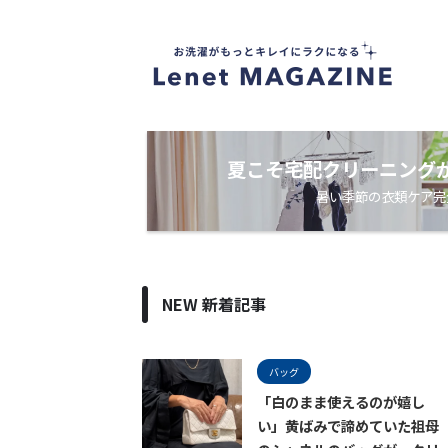
衣
類
ケ
ア
・
洗
濯
ノ
夏こそ宅配クリーニング
ウ
暑い季節の衣類ケア完
ハ
ウ
メ
デ
ィ
ア
NEW 新着記事
バッグ
「白のまま使えるのが嬉し
い」黄ばみで諦めていた祖母