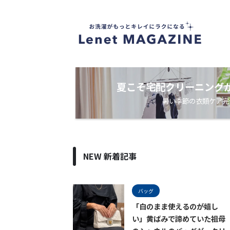
衣
類
ケ
ア
・
洗
濯
ノ
夏こそ宅配クリーニング
ウ
暑い季節の衣類ケア完
ハ
ウ
メ
デ
ィ
ア
NEW 新着記事
バッグ
「白のまま使えるのが嬉し
い」黄ばみで諦めていた祖母