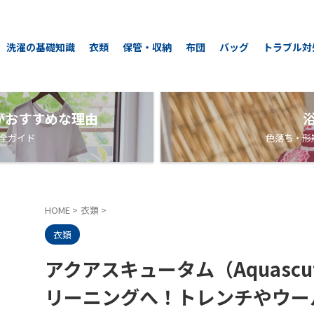
洗濯の基礎知識
衣類
保管・収納
布団
バッグ
トラブル対
がおすすめな理由
全ガイド
色落ち・形
HOME
>
衣類
>
衣類
アクアスキュータム（Aquasc
リーニングへ！トレンチやウー