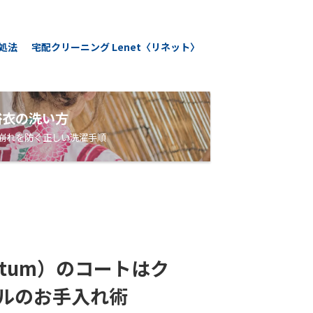
処法
宅配クリーニング Lenet〈リネット〉
浴衣の洗い方
崩れを防ぐ正しい洗濯手順
utum）のコートはク
ルのお手入れ術