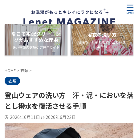
夏こそ宅配クリーニン
浴衣の洗い方
グがおすすめな理由
色落ち・形崩れを防ぐ正しい洗
濯手順
暑い季節の衣類ケア完全ガイド
HOME
>
衣類
>
衣類
登山ウェアの洗い方｜汗・泥・においを落
とし撥水を復活させる手順
2026年6月11日
2026年6月22日