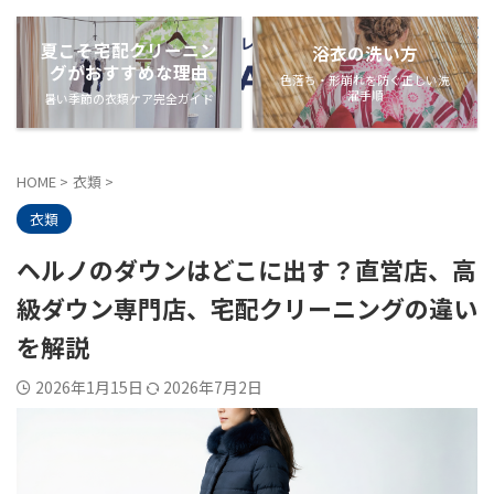
夏こそ宅配クリーニン
浴衣の洗い方
グがおすすめな理由
色落ち・形崩れを防ぐ正しい洗
濯手順
暑い季節の衣類ケア完全ガイド
HOME
>
衣類
>
衣類
ヘルノのダウンはどこに出す？直営店、高
級ダウン専門店、宅配クリーニングの違い
を解説
2026年1月15日
2026年7月2日