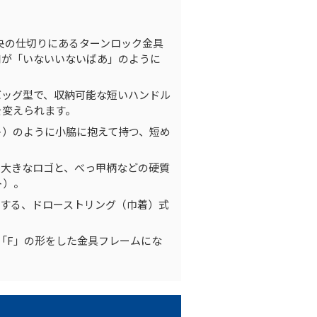
央の仕切りにあるターンロック金具
口が「いないいないばあ」のように
ッグ型で、収納可能な短いハンドル
を変えられます。
）のように小脇に抱えて持つ、短め
A」の大きなロゴと、べっ甲柄などの硬質
ト）。
する、ドローストリング（巾着）式
「F」の形をした金具フレームにな