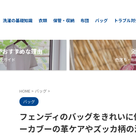
洗濯の基礎知識
衣類
保管・収納
布団
バッグ
トラブル対
がおすすめな理由
全ガイド
色落ち・形
HOME
>
バッグ
>
バッグ
フェンディのバッグをきれいに
ーカブーの革ケアやズッカ柄の