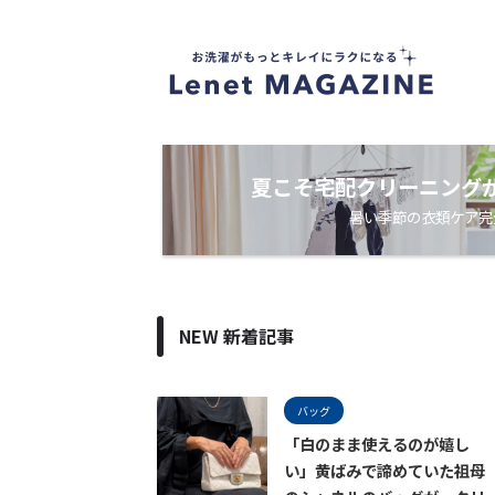
衣
類
ケ
ア
・
洗
濯
ノ
夏こそ宅配クリーニング
ウ
暑い季節の衣類ケア完
ハ
ウ
メ
デ
ィ
ア
NEW 新着記事
バッグ
「白のまま使えるのが嬉し
い」黄ばみで諦めていた祖母