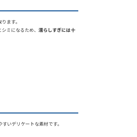
取ります。
とシミになるため、
濡らしすぎには十
やすいデリケートな素材です。