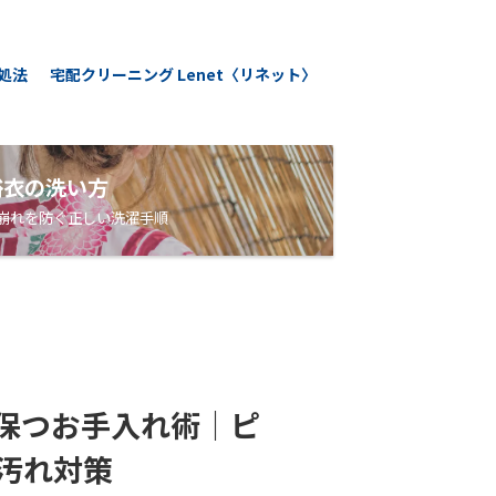
処法
宅配クリーニング Lenet〈リネット〉
浴衣の洗い方
崩れを防ぐ正しい洗濯手順
保つお手入れ術｜ピ
汚れ対策