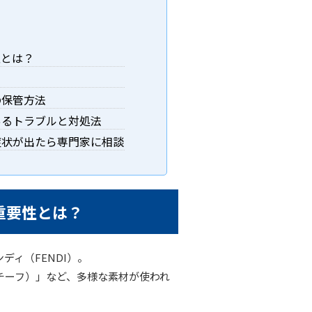
性とは？
の保管方法
あるトラブルと対処法
症状が出たら専門家に相談
重要性とは？
ィ（FENDI）。
チーフ）」など、多様な素材が使われ