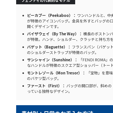
フェンディの代表的なモデル
ピーカブー（Peekaboo）：
ワンハンドルと、中
が特徴のアイコンバッグ。金具を外すとバッグの
開くデザインです。
バイザウェイ（By The Way）：
横長のボストンバ
が特徴。ハンド、ショルダー、クラッチと持ち方
バゲット（Baguette）：
フランスパン（バゲット
のショルダーストラップが特徴のバッグ。
サンシャイン（Sunshine）：
「FENDI ROM
なハンドルが特徴のスクエア型ショッパー（トー
モントレゾール（Mon Tresor）：
「宝物」を意味
のバケツ型バッグ。
ファースト（First）：
バッグの開口部が、斜めの
っている独特なデザイン。