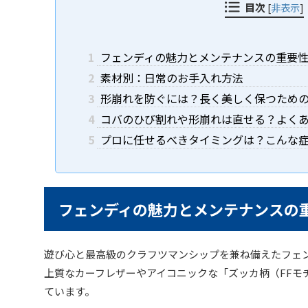
目次
[
非表示
]
1
フェンディの魅力とメンテナンスの重要
2
素材別：日常のお手入れ方法
3
形崩れを防ぐには？長く美しく保つため
4
コバのひび割れや形崩れは直せる？よく
5
プロに任せるべきタイミングは？こんな
フェンディの魅力とメンテナンスの
遊び心と最高級のクラフツマンシップを兼ね備えたフェンデ
上質なカーフレザーやアイコニックな「ズッカ柄（FFモ
ています。