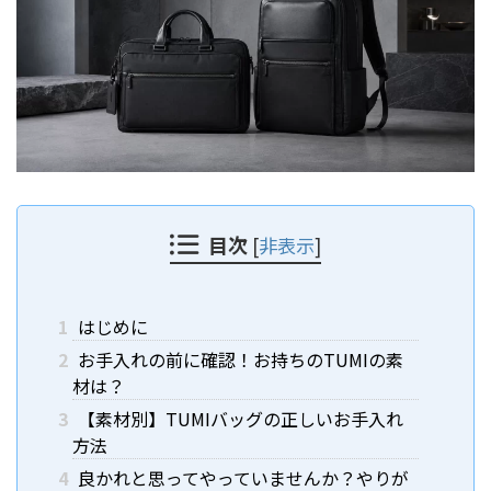
目次
[
非表示
]
1
はじめに
2
お手入れの前に確認！お持ちのTUMIの素
材は？
3
【素材別】TUMIバッグの正しいお手入れ
方法
4
良かれと思ってやっていませんか？やりが