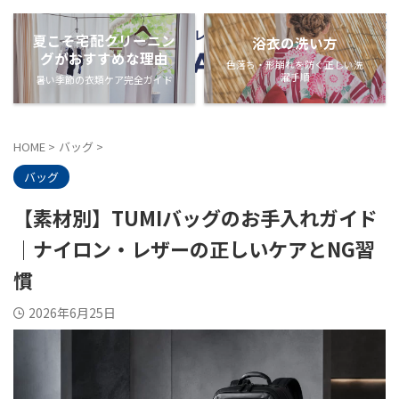
夏こそ宅配クリーニン
浴衣の洗い方
グがおすすめな理由
色落ち・形崩れを防ぐ正しい洗
濯手順
暑い季節の衣類ケア完全ガイド
HOME
>
バッグ
>
バッグ
【素材別】TUMIバッグのお手入れガイド
｜ナイロン・レザーの正しいケアとNG習
慣
2026年6月25日