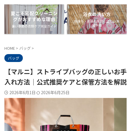
夏こそ宅配クリーニン
浴衣の洗い方
グがおすすめな理由
色落ち・形崩れを防ぐ正しい洗
濯手順
暑い季節の衣類ケア完全ガイド
HOME
>
バッグ
>
バッグ
【マルニ】ストライプバッグの正しいお手
入れ方法｜公式推奨ケアと保管方法を解説
2026年6月1日
2026年6月25日