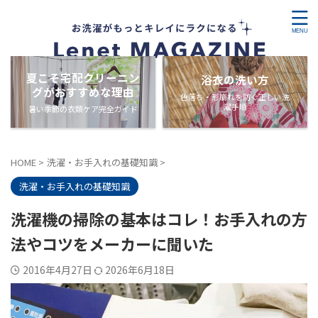
夏こそ宅配クリーニン
浴衣の洗い方
グがおすすめな理由
色落ち・形崩れを防ぐ正しい洗
濯手順
暑い季節の衣類ケア完全ガイド
HOME
>
洗濯・お手入れの基礎知識
>
洗濯・お手入れの基礎知識
洗濯機の掃除の基本はコレ！お手入れの方
法やコツをメーカーに聞いた
2016年4月27日
2026年6月18日