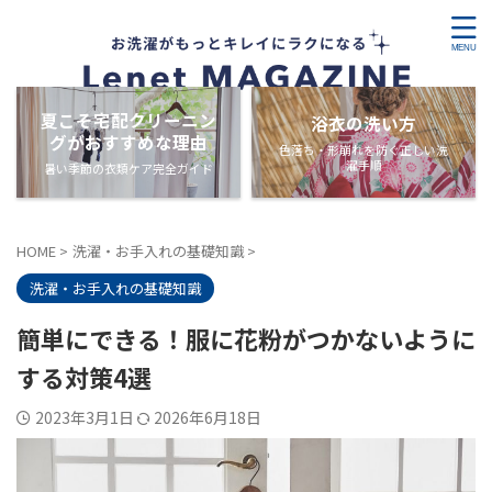
夏こそ宅配クリーニン
浴衣の洗い方
グがおすすめな理由
色落ち・形崩れを防ぐ正しい洗
濯手順
暑い季節の衣類ケア完全ガイド
HOME
>
洗濯・お手入れの基礎知識
>
洗濯・お手入れの基礎知識
簡単にできる！服に花粉がつかないように
する対策4選
2023年3月1日
2026年6月18日