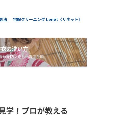
処法
宅配クリーニング Lenet〈リネット〉
浴衣の洗い方
崩れを防ぐ正しい洗濯手順
見学！プロが教える