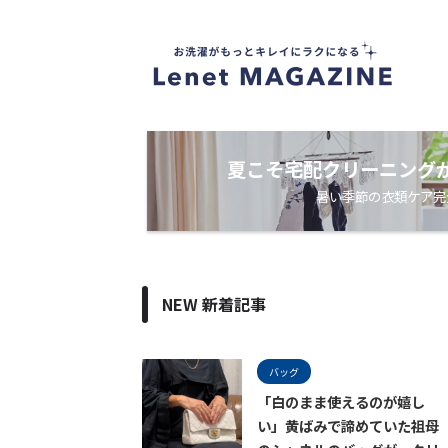
衣
類
ケ
ア
・
洗
濯
ノ
夏こそ宅配クリーニング
ウ
暑い季節の衣類ケア完
ハ
ウ
メ
デ
ィ
ア
NEW 新着記事
バッグ
「白のまま使えるのが嬉し
い」黄ばみで諦めていた祖母