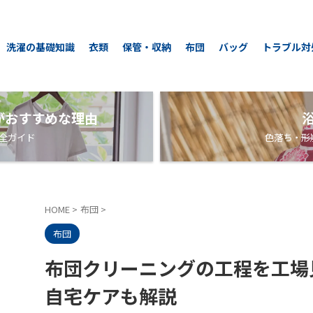
洗濯の基礎知識
衣類
保管・収納
布団
バッグ
トラブル対
がおすすめな理由
全ガイド
色落ち・形
HOME
>
布団
>
布団
布団クリーニングの工程を工場
自宅ケアも解説