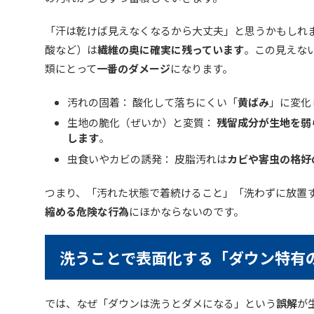
「汗は乾けば見えなくなるから大丈夫」と思うかもしれ
酸など）は
繊維の奥に確実に残っています
。この見えな
類にとって
一番のダメージ
になります。
汚れの固着： 酸化して落ちにくい「
黄ばみ
」に変化
生地の脆化（ぜいか）と変質：
残留成分が生地を弱
します
。
虫食いやカビの誘発： 皮脂汚れは
カビや害虫の格好
つまり、「汚れた状態で着続けること」「洗わずに放置
縮める危険な行為
にほかならないのです。
洗うことで表面化する「ダウン特有
では、なぜ「ダウンは洗うとダメになる」という
誤解
が