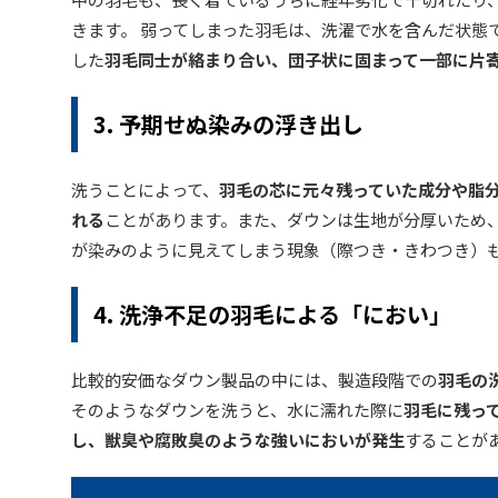
きます。 弱ってしまった羽毛は、洗濯で水を含んだ状態
した
羽毛同士が絡まり合い、団子状に固まって一部に片
3. 予期せぬ染みの浮き出し
洗うことによって、
羽毛の芯に元々残っていた成分や脂
れる
ことがあります。また、ダウンは生地が分厚いため
が染みのように見えてしまう現象（際つき・きわつき）
4. 洗浄不足の羽毛による「におい」
比較的安価なダウン製品の中には、製造段階での
羽毛の
そのようなダウンを洗うと、水に濡れた際に
羽毛に残っ
し、獣臭や腐敗臭のような強いにおいが発生
することが