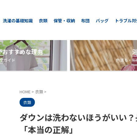
洗濯の基礎知識
衣類
保管・収納
布団
バッグ
トラブル対
がおすすめな理由
全ガイド
色落ち・形
HOME
>
衣類
>
衣類
ダウンは洗わないほうがいい？
「本当の正解」