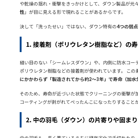
や乾燥の揺れ・衝撃をきっかけとして、ダウン製品が元
性
」が目に見える形で現れることがあるからです。
決して「洗ったせい」ではない、ダウン特有の
4つの弱
1. 接着剤（ポリウレタン樹脂など）の
縫い目のない「シームレスダウン」や、内側に防水コー
ポリウレタン樹脂などの接着剤が使われています。 この
にかかわらず「製造されてから約2〜3年」で寿命（加水
そのため、寿命が近づいた状態でクリーニングの衝撃が
コーティングが剥がれてぺったんこになったりすること
2. 中の羽毛（ダウン）の片寄りや固まり
中の羽毛も、長く着ているうちに経年劣化で千切れたり