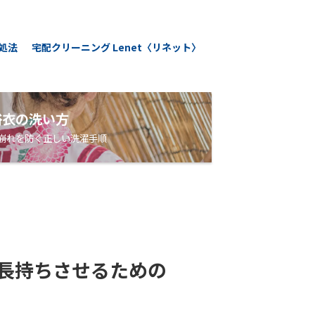
処法
宅配クリーニング Lenet〈リネット〉
浴衣の洗い方
崩れを防ぐ正しい洗濯手順
長持ちさせるための