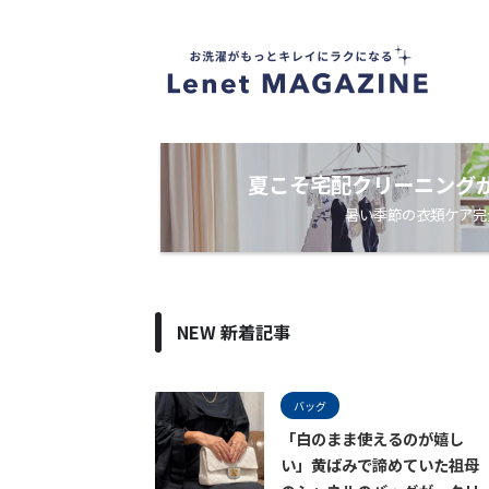
衣
類
ケ
ア
・
洗
濯
ノ
夏こそ宅配クリーニング
ウ
暑い季節の衣類ケア完
ハ
ウ
メ
デ
ィ
ア
NEW 新着記事
バッグ
「白のまま使えるのが嬉し
い」黄ばみで諦めていた祖母