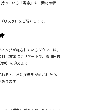
々持っている「
寿命
」や「
素材の特
点（リスク）
をご紹介します。
寿命
ティングが施されているダウンには、
素材は非常にデリケートで、
着用回数
分解）
を迎えます。
加わると、急に圧着部が剥がれたり、
があります。
、コシ（弾力）がなくなったりしてい