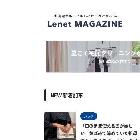
衣
類
ケ
ア
・
洗
濯
ノ
夏こそ宅配クリーニング
ウ
暑い季節の衣類ケア完
ハ
ウ
メ
デ
ィ
ア
NEW 新着記事
バッグ
「白のまま使えるのが嬉し
い」黄ばみで諦めていた祖母