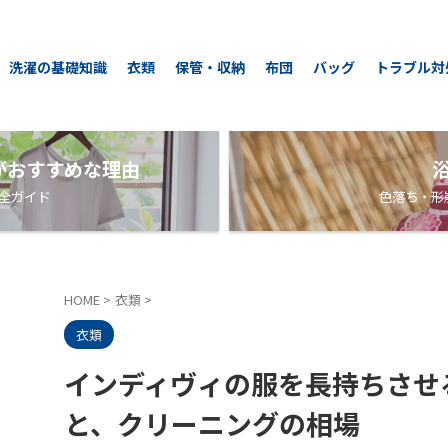
洗濯の基礎知識
衣類
保管・収納
布団
バッグ
トラブル対
がおすすめな理由
全ガイド
色落ち・形
HOME
>
衣類
>
衣類
インディヴィの服を長持ちさせ
と、クリーニングの相場