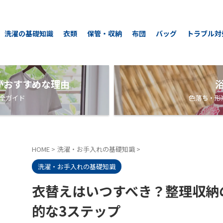
洗濯の基礎知識
衣類
保管・収納
布団
バッグ
トラブル対
がおすすめな理由
全ガイド
色落ち・形
HOME
>
洗濯・お手入れの基礎知識
>
洗濯・お手入れの基礎知識
衣替えはいつすべき？整理収納
的な3ステップ