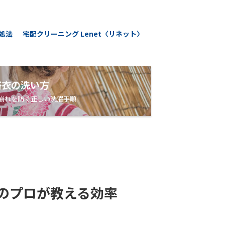
処法
宅配クリーニング Lenet〈リネット〉
浴衣の洗い方
崩れを防ぐ正しい洗濯手順
のプロが教える効率