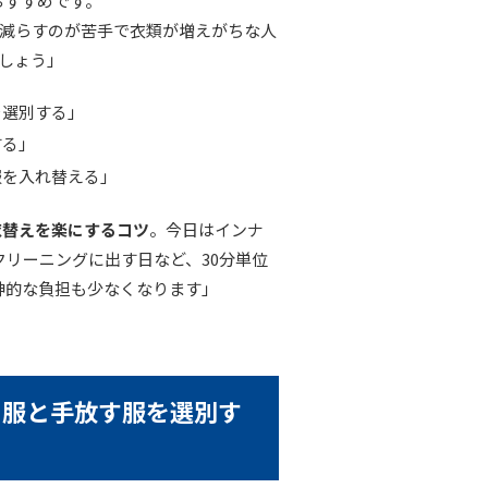
おすすめです。
減らすのが苦手で衣類が増えがちな人
しょう」
を選別する」
する」
服を入れ替える」
衣替えを楽にするコツ
。今日はインナ
リーニングに出す日など、30分単位
神的な負担も少なくなります」
う服と手放す服を選別す