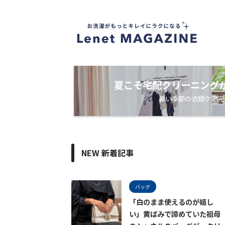
衣
類
ケ
ア
・
洗
濯
ノ
夏こそ宅配クリーニング
ウ
暑い季節の衣類ケア完
ハ
ウ
メ
デ
ィ
ア
NEW 新着記事
バッグ
「白のまま使えるのが嬉し
い」黄ばみで諦めていた祖母