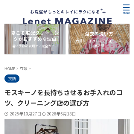
夏こそ宅配クリーニン
浴衣の洗い方
グがおすすめな理由
色落ち・形崩れを防ぐ正しい洗
濯手順
暑い季節の衣類ケア完全ガイド
HOME
>
衣類
>
衣類
モスキーノを長持ちさせるお手入れのコ
ツ、クリーニング店の選び方
2025年10月27日
2026年6月18日