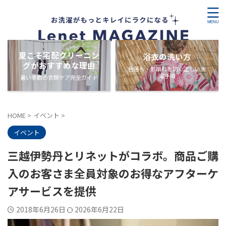
夏こそ宅配クリーニン
浴衣の洗い方
グがおすすめな理由
色落ち・形崩れを防ぐ正しい洗
濯手順
暑い季節の衣類ケア完全ガイド
HOME
>
イベント
>
イベント
三越伊勢丹とリネットがコラボ。商品ご購
入のお客さま全員対象のお得なアフターケ
アサービスを提供
2018年6月26日
2026年6月22日