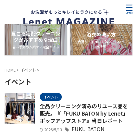
夏こそ宅配クリーニン
浴衣の洗い方
グがおすすめな理由
色落ち・形崩れを防ぐ正しい洗
濯手順
暑い季節の衣類ケア完全ガイド
HOME
>
イベント
>
イベント
イベント
全品クリーニング済みのリユース品を
販売。『「FUKU BATON by Lenet」
ポップアップストア』当日レポート
FUKU BATON
2026/5/13