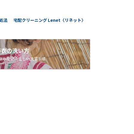
処法
宅配クリーニング Lenet〈リネット〉
浴衣の洗い方
崩れを防ぐ正しい洗濯手順