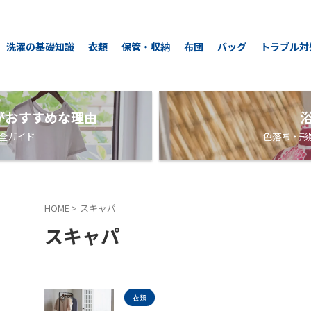
洗濯の基礎知識
衣類
保管・収納
布団
バッグ
トラブル対
がおすすめな理由
全ガイド
色落ち・形
HOME
>
スキャパ
スキャパ
衣類