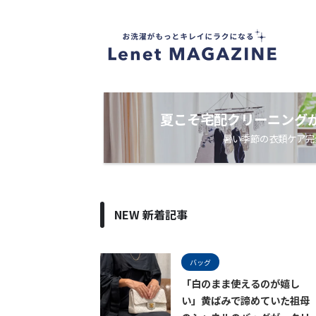
衣
類
ケ
ア
・
洗
濯
ノ
夏こそ宅配クリーニング
ウ
暑い季節の衣類ケア完
ハ
ウ
メ
デ
ィ
ア
NEW 新着記事
バッグ
「白のまま使えるのが嬉し
い」黄ばみで諦めていた祖母