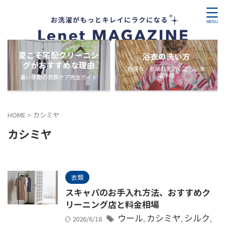
夏こそ宅配クリーニン
浴衣の洗い方
グがおすすめな理由
色落ち・形崩れを防ぐ正しい洗
濯手順
暑い季節の衣類ケア完全ガイド
HOME
>
カシミヤ
カシミヤ
衣類
スキャパのお手入れ方法、おすすめク
リーニング店と料金相場
ウール
カシミヤ
シルク
2026/6/18
,
,
,