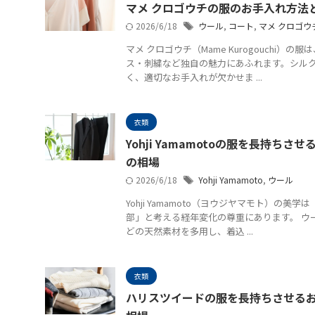
マメ クロゴウチの服のお手入れ方法
2026/6/18
ウール
,
コート
,
マメ クロゴウ
マメ クロゴウチ（Mame Kurogouchi
ス・刺繍など独自の魅力にあふれます。シル
く、適切なお手入れが欠かせま ...
衣類
Yohji Yamamotoの服を長持ち
の相場
2026/6/18
Yohji Yamamoto
,
ウール
Yohji Yamamoto（ヨウジヤマモト）の
部」と考える経年変化の尊重にあります。 ウ
どの天然素材を多用し、着込 ...
衣類
ハリスツイードの服を長持ちさせる