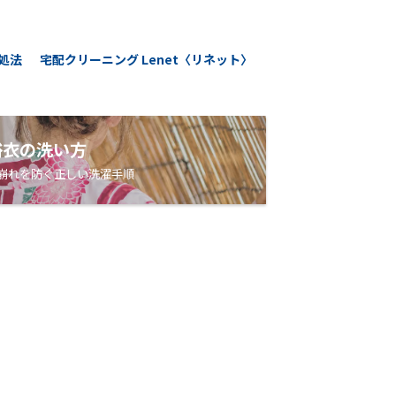
処法
宅配クリーニング Lenet〈リネット〉
浴衣の洗い方
崩れを防ぐ正しい洗濯手順