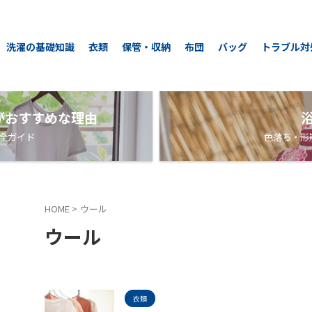
洗濯の基礎知識
衣類
保管・収納
布団
バッグ
トラブル対
がおすすめな理由
全ガイド
色落ち・形
HOME
>
ウール
ウール
衣類