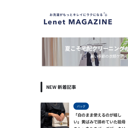
衣
類
ケ
ア
・
洗
濯
ノ
夏こそ宅配クリーニング
ウ
暑い季節の衣類ケア完
ハ
ウ
メ
デ
ィ
ア
NEW 新着記事
バッグ
「白のまま使えるのが嬉し
い」黄ばみで諦めていた祖母