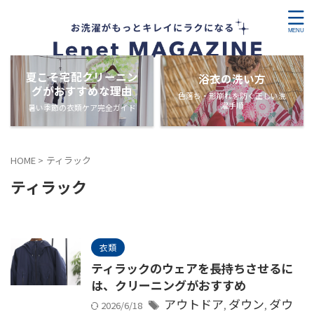
夏こそ宅配クリーニン
浴衣の洗い方
グがおすすめな理由
色落ち・形崩れを防ぐ正しい洗
濯手順
暑い季節の衣類ケア完全ガイド
HOME
>
ティラック
ティラック
衣類
ティラックのウェアを長持ちさせるに
は、クリーニングがおすすめ
アウトドア
ダウン
ダウ
2026/6/18
,
,