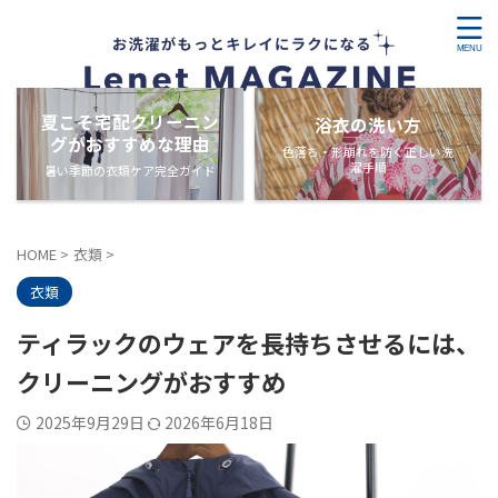
夏こそ宅配クリーニン
浴衣の洗い方
グがおすすめな理由
色落ち・形崩れを防ぐ正しい洗
濯手順
暑い季節の衣類ケア完全ガイド
HOME
>
衣類
>
衣類
ティラックのウェアを長持ちさせるには、
クリーニングがおすすめ
2025年9月29日
2026年6月18日