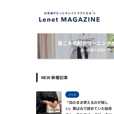
衣
類
ケ
ア
・
洗
濯
ノ
夏こそ宅配クリーニング
ウ
暑い季節の衣類ケア完
ハ
ウ
メ
デ
ィ
ア
NEW 新着記事
バッグ
「白のまま使えるのが嬉し
い」黄ばみで諦めていた祖母