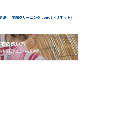
処法
宅配クリーニング Lenet〈リネット〉
浴衣の洗い方
崩れを防ぐ正しい洗濯手順